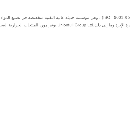
Group Ltd هي شركة صديقة للبيئة عالية الجودة (ISO - 9001 & 2008) ، وهي مؤسسة حديثة عالية الت
الصينية مجموعة شاملة من المنتجات بما في ذلك: