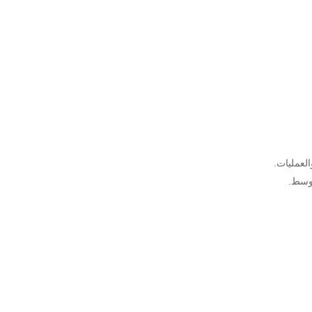
العمليات.
أوسط.