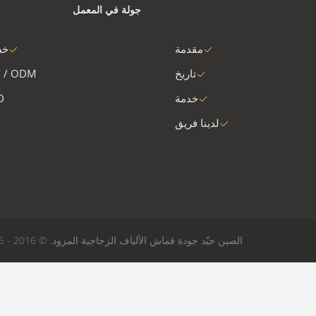
جولة في المعمل
مقدمة
خط
تاريخ
 / ODM
خدمة
D
لدينا فريق
الصين جيّد جودة قماش الألياف الزجاجية المزود. © 2016 - 2026 Unionfull (Insulation) Group Ltd.. All Rights Reserved.