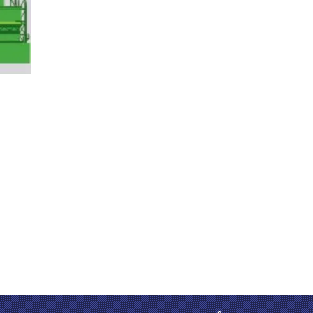
Unionfull® China مورد منتجات العزل الحراري |
توفر مواد Unionfull Group Ltd. أكث
وخالية من النفايات السامة أو الأبخرة.
تأسست Unionfull Group Ltd لإنتاج ا
مقاومة للحريق بأنفسهم.
لدى Unionfull فريق عمل خاص به للتصنيع والمبيع
وليس الشخص.