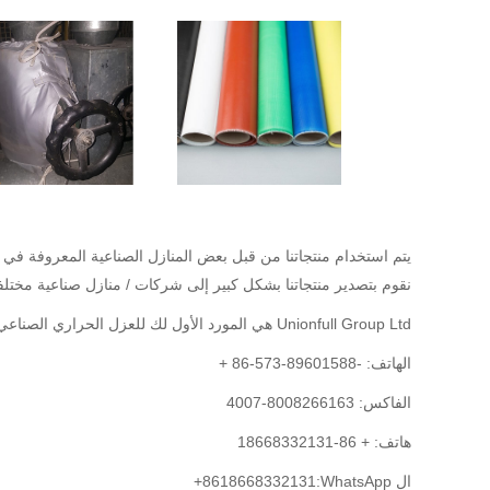
يتم استخدام منتجاتنا من قبل بعض المنازل الصناعية المعروفة في ص
نقوم بتصدير منتجاتنا بشكل كبير إلى شركات / منازل صناعية مختلفة
Unionfull Group Ltd هي المورد الأول لك للعزل الحراري الصناعي ومنتجات اللحام والحماية والسلامة.
الهاتف:
+ 86-573-89601588-
الفاكس: 8008266163-4007
هاتف: + 86-18668332131
ال WhatsApp:
+8618668332131