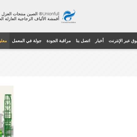
Unionfull® الصين منتجات ال
أقمشة الألياف الزجاجية العازلة ال
وق عبر الإنترنت
أخبار
اتصل بنا
مراقبة الجودة
جولة في المعمل
معلو