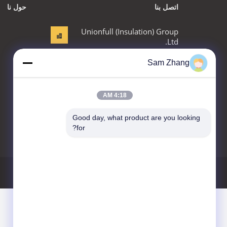
اتصل بنا
حول نا
Unionfull (Insulation) Group
Ltd.
حديقة تكنولوجيا المنسوجات ،
Sam Zhang
رقم 35 جينغبيانشي ، جياشينغ ،
مقاطعة تشجيانغ ، الصين
86--18668332131
4:18 AM
admin@unionfullinsulation.com
Good day, what product are you looking 
for?
سياسة الخصوصية
خريطة الموقع
موقع الجوال