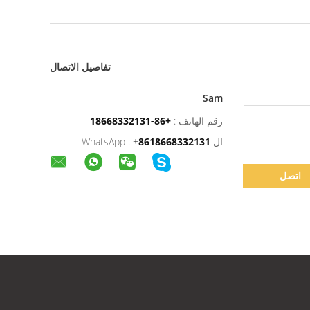
تفاصيل الاتصال
Sam
رقم الهاتف :
+86-18668332131
ال WhatsApp :
8618668332131
+
اتصل