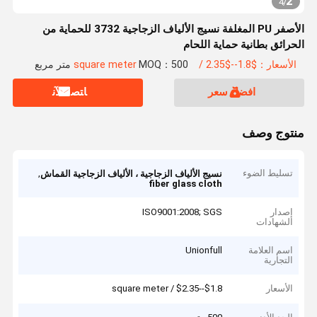
2
4
/
الأصفر PU المغلفة نسيج الألياف الزجاجية 3732 للحماية من
الحرائق بطانية حماية اللحام
الأسعار：$1.8--$2.35 / square meter
MOQ：500 متر مربع
افضل سعر
ﺎﺘﺼﻟ ﺍﻶﻧ
منتوج وصف
تسليط الضوء
,
نسيج الألياف الزجاجية ، الألياف الزجاجية القماش
fiber glass cloth
إصدار
ISO9001:2008; SGS
الشهادات
اسم العلامة
Unionfull
التجارية
الأسعار
$1.8--$2.35 / square meter