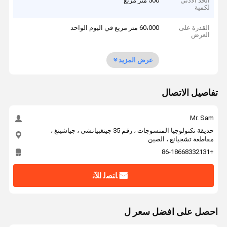
الحد الأدنى
500 متر مربع
لكمية
القدرة على
60،000 متر مربع في اليوم الواحد
العرض
عرض المزيد
تفاصيل الاتصال
Mr. Sam
حديقة تكنولوجيا المنسوجات ، رقم 35 جينغبيانشي ، جياشينغ ،
مقاطعة تشجيانغ ، الصين
+86-18668332131
ﺎﺘﺼﻟ ﺍﻶﻧ
احصل على افضل سعر ل