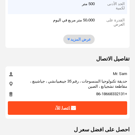
الحد الأدنى
500 متر
لكمية
القدرة على
50،000 متر مربع في اليوم
العرض
عرض المزيد
تفاصيل الاتصال
Mr. Sam
حديقة تكنولوجيا المنسوجات ، رقم 35 جينغبيانشي ، جياشينغ ،
مقاطعة تشجيانغ ، الصين
+86-18668332131
ﺎﺘﺼﻟ ﺍﻶﻧ
احصل على افضل سعر ل