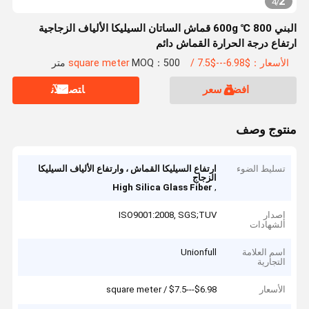
2
4
/
البني 800 ℃ 600g قماش الساتان السيليكا الألياف الزجاجية
ارتفاع درجة الحرارة القماش دائم
الأسعار：$6.98---$7.5 / square meter
MOQ：500 متر
افضل سعر
ﺎﺘﺼﻟ ﺍﻶﻧ
منتوج وصف
تسليط الضوء
ارتفاع السيليكا القماش ، وارتفاع الألياف السيليكا
الزجاج
,
High Silica Glass Fiber
إصدار
ISO9001:2008, SGS;TUV
الشهادات
اسم العلامة
Unionfull
التجارية
الأسعار
$6.98---$7.5 / square meter