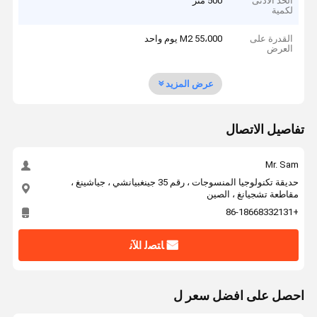
الحد الأدنى
500 متر
لكمية
القدرة على
55،000 M2 يوم واحد
العرض
عرض المزيد
تفاصيل الاتصال
Mr. Sam
حديقة تكنولوجيا المنسوجات ، رقم 35 جينغبيانشي ، جياشينغ ،
مقاطعة تشجيانغ ، الصين
+86-18668332131
ﺎﺘﺼﻟ ﺍﻶﻧ
احصل على افضل سعر ل