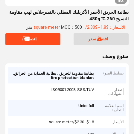
2
4
/
بطانية الحريق الأحمر الأكريليك المطلي بالفيبرجلاس لهب مقاومة
النسيج 260 ℃ 480g
الأسعار：$1.8--$2.30/square meter
MOQ：500 متر
افضل سعر
ﺎﺘﺼﻟ ﺍﻶﻧ
منتوج وصف
تسليط الضوء
,
بطانية مقاومة للحريق ، بطانية الحماية من الحرائق
fire protection blanket
إصدار
ISO9001:2008; SGS;TUV
الشهادات
اسم العلامة
Unionfull
التجارية
الأسعار
$1.8--$2.30/square meter