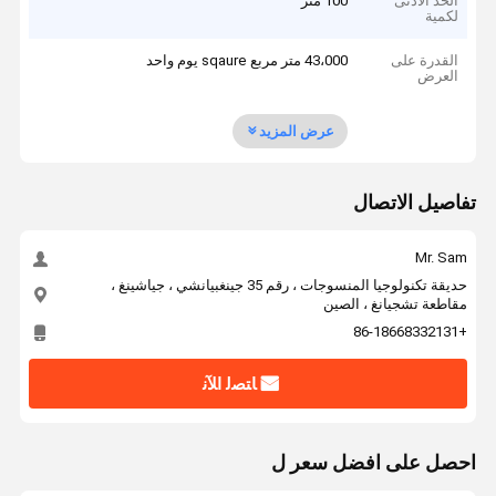
الحد الأدنى
100 متر
لكمية
القدرة على
43،000 متر مربع sqaure يوم واحد
العرض
عرض المزيد
تفاصيل الاتصال
Mr. Sam
حديقة تكنولوجيا المنسوجات ، رقم 35 جينغبيانشي ، جياشينغ ،
مقاطعة تشجيانغ ، الصين
+86-18668332131
ﺎﺘﺼﻟ ﺍﻶﻧ
احصل على افضل سعر ل