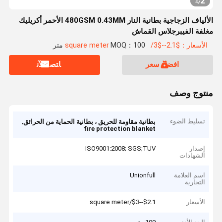
2
4
/
الألياف الزجاجية بطانية النار 480GSM 0.43MM الأحمر أكريليك
مغلفة الفيبرجلاس القماش
الأسعار：$2.1--$3/square meter
MOQ：100 متر
افضل سعر
ﺎﺘﺼﻟ ﺍﻶﻧ
منتوج وصف
تسليط الضوء
,
بطانية مقاومة للحريق ، بطانية الحماية من الحرائق
fire protection blanket
إصدار
ISO9001:2008; SGS;TUV
الشهادات
اسم العلامة
Unionfull
التجارية
الأسعار
$2.1--$3/square meter