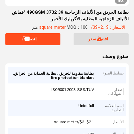
2
4
/
بطانية الحريق من الألياف الزجاجية 490GSM 3732 39 "قماش
الألياف الزجاجية المطلية بالأكريليك الأحمر
الأسعار：$2.1--$3/square meter
MOQ：100 متر
افضل سعر
ﺎﺘﺼﻟ ﺍﻶﻧ
منتوج وصف
تسليط الضوء
,
بطانية مقاومة للحريق ، بطانية الحماية من الحرائق
fire protection blanket
إصدار
ISO9001:2008; SGS;TUV
الشهادات
اسم العلامة
Unionfull
التجارية
الأسعار
$2.1--$3/square meter