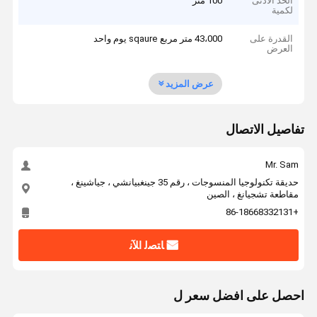
الحد الأدنى
100 متر
لكمية
القدرة على
43،000 متر مربع sqaure يوم واحد
العرض
عرض المزيد
تفاصيل الاتصال
Mr. Sam
حديقة تكنولوجيا المنسوجات ، رقم 35 جينغبيانشي ، جياشينغ ،
مقاطعة تشجيانغ ، الصين
+86-18668332131
ﺎﺘﺼﻟ ﺍﻶﻧ
احصل على افضل سعر ل