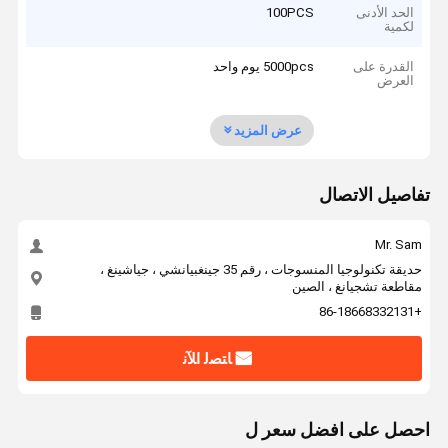
الحد الأدنى
100PCS
لكمية
القدرة على
5000pcs يوم واحد
العرض
عرض المزيد
تفاصيل الاتصال
Mr. Sam
حديقة تكنولوجيا المنسوجات ، رقم 35 جينغبيانشي ، جياشينغ ،
مقاطعة تشجيانغ ، الصين
+86-18668332131
ﺎﺘﺼﻟ ﺍﻶﻧ
احصل على افضل سعر ل