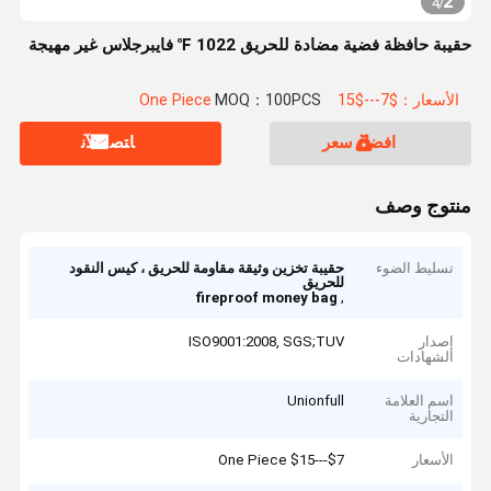
2
4
/
حقيبة حافظة فضية مضادة للحريق 1022 ℉ فايبرجلاس غير مهيجة
الأسعار：$7---$15 One Piece
MOQ：100PCS
افضل سعر
ﺎﺘﺼﻟ ﺍﻶﻧ
منتوج وصف
تسليط الضوء
حقيبة تخزين وثيقة مقاومة للحريق ، كيس النقود
للحريق
,
fireproof money bag
إصدار
ISO9001:2008, SGS;TUV
الشهادات
اسم العلامة
Unionfull
التجارية
الأسعار
$7---$15 One Piece