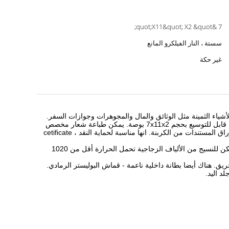
7 &quot;X11&quot; X2 &quot;
سستة ، النار الفيلكرو المانع
غير حكة
أشياء الثمينة مثل الوثائق والمال والمجوهرات وجوازات السفر.
لتوسيع بحجم 7x11x2 بوصة.
يمكن طباعة شعار مخصص
راق المستندات من الكربنة.
انها مناسبة لحماية النقد ، cetificate
يمكن للنسيج من الألياف الزجاجية تحمل الحرارة أقل من 1020
هناك أيضا بطانة داخلية ناعمة - قماش البوليستر الرمادي.
د اليد.