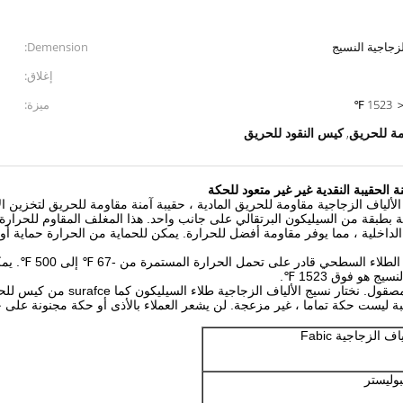
لزجاجية النسيج
Demension:
إغلاق:
 ℉
ميزة:
مة للحريق
كيس النقود للحريق
,
لياف الزجاجية مقاومة للحريق المادية ، حقيبة آمنة مقاومة للحريق لتخزين ال
فة بطبقة من السيليكون البرتقالي على جانب واحد.
هذا المغلف المقاوم للحرارة قابل ل
الداخلية ، مما يوفر مقاومة أفضل للحرارة.
يمكن للحماية من الحرارة حماية أو
الطلاء السطحي قادر على تحمل الحرارة المستمرة من -67 ℉ إلى 500 ℉.
مصقول.
نختار نسيج الألياف الزجاجية طلاء السيليكون كما surafce من كيس للحريق.
بة ليست حكة تماما ، غير مزعجة.
لن يشعر العملاء بالأذى أو حكة مجنونة على جل
 الزجاجية Fabic
وليستر