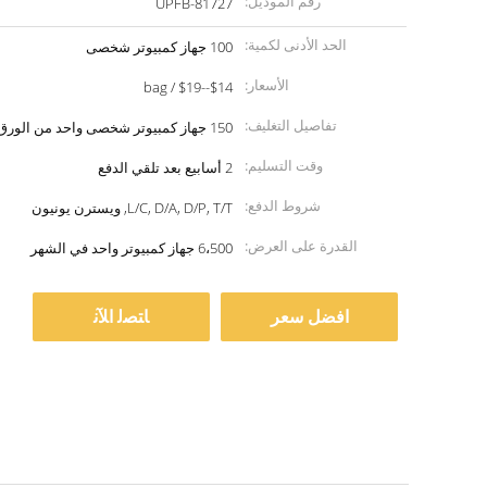
رقم الموديل:
UPFB-81727
الحد الأدنى لكمية:
100 جهاز كمبيوتر شخصى
الأسعار:
$14--$19 / bag
تفاصيل التغليف:
150 جهاز كمبيوتر شخصى واحد من الورق المقوى
وقت التسليم:
2 أسابيع بعد تلقي الدفع
شروط الدفع:
L/C, D/A, D/P, T/T, ويسترن يونيون
القدرة على العرض:
6،500 جهاز كمبيوتر واحد في الشهر
افضل سعر
ﺎﺘﺼﻟ ﺍﻶﻧ