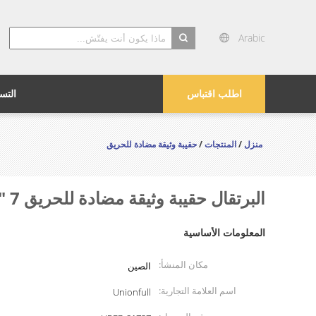
Arabic
search
اطلب اقتباس
التس
منزل
/
المنتجات
/
حقيبة وثيقة مضادة للحريق
البرتقال حقيبة وثيقة مضادة للحريق 7 "x11" x2 "النار النقدية الآمنة الحقيبة النقدية غير غير متعود للحكة
المعلومات الأساسية
مكان المنشأ:
الصين
اسم العلامة التجارية:
Unionfull