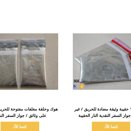
اظهر التفاصيل
اظهر التفاصيل
17x27cm حقيبة وثيقة مضادة للحريق / غير
هوك وحلقة مغلفات مفتوحة للحري
جواز السفر النقدية النار الحقيبة
على وثائق / جواز السفر الن
ﺎﺘﺼﻟ ﺍﻶﻧ
ﺎﺘﺼﻟ ﺍﻶﻧ