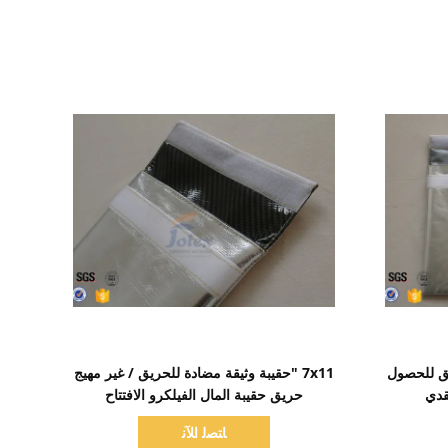
اظهر التفاصيل
ق للحصول
7x11 "حقيبة وثيقة مضادة للحريق / غير مهيج
قدي
حريق حقيبة المال الفيلكرو الافتتاح
ﺎﺘﺼﻟ ﺍﻶﻧ