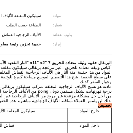
مواد:
سيليكون المغلفة الألياف ا
شعار:
الطباعة حسب الطلب
يذوب نقطة:
الألياف الزجاجية القماش ＜ 1523
حقيبة تخزين وثيقة مقاو
إبراز:
البرتقال حقيبة وثيقة مضادة للحريق 7 "x11" x2 "النار النقدية الآمنة الحقيبة النقدية غير غير متعود للحكة
أكياس وثيقة مضادة للحريق ، غير مزعجة برتقالي سيليكون مغلفة الأ
المواد من هذا حقيبة آمنة النار هي الألياف الزجاجية القماش المغل
على سطح الحقيبة.
يتيح هذا التصميم الموسع مساحة كبيرة للوثيقة 
وجواز السفر كذلك.
مادته هو نسيج الألياف الزجاجية المغلفة بمركب سيليكون برتقالي.
درجة فهرنهايت بشكل مستمر.
ذوبان poing من الألياف الزجاجية النسيج هو فوق 1523 ℉.
من أجل حل مشكلة مزعجة غير مريح من الألياف الزجاجية غير ال
لذلك لن يلمس العملاء تساقط الألياف الزجاجية مباشرة.
هذه الحقي
تخصيص
خارج المواد
سيليكون المغلفة الألياف
داخل المواد
قماش الب