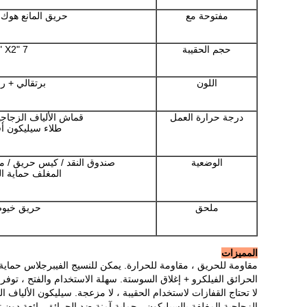
مفتوحة مع
حريق المانع هوك
حجم الحقيبة
7 "X11" X2 "
اللون
برتقالي + ر
درجة حرارة العمل
قماش الألياف الزجاجية: أ
طلاء سيليكون أقل 
الوضعية
صندوق النقد / كيس حريق / مل
المغلف حماية ا
ملحق
حريق خيوط
المميزات
مقاومة للحريق ، مقاومة للحرارة.
يمكن للنسيج الفيبرجلاس حماية
الحرائق الفيلكرو + إغلاق السوستة.
سهلة الاستخدام والفتح ، توفر 
لا تحتاج القفازات لاستخدام الحقيبة ، لا مزعجة.
سيليكون الألياف ا
الزجاجية المغلفة بالسيليكون ، حماية آمنة ضد الحرائق رائعة دون ت