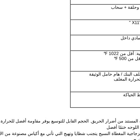
 وحلقة + سحاب
مادي داخل
قل من 1022 ℉
من 500 ℉
ف البنك / هام حامل الوثيقة
لحرارة المغلف
 الحياكة
 المستند من أضرار الحريق.
الحجم القابل للتوسيع يوفر مقاومة أفضل للحرارة.
اللوحه ختمًا أفضل
لزجاجية المغطاة النسيج يتجنب شظايا وتهيج التي تأتي مع أكياس مصنوعة من الأ
هيج.