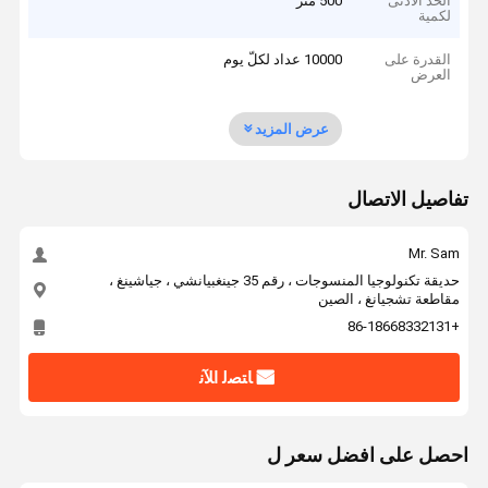
الحد الأدنى
500 متر
لكمية
القدرة على
10000 عداد لكلّ يوم
العرض
عرض المزيد
تفاصيل الاتصال
Mr. Sam
حديقة تكنولوجيا المنسوجات ، رقم 35 جينغبيانشي ، جياشينغ ،
مقاطعة تشجيانغ ، الصين
+86-18668332131
ﺎﺘﺼﻟ ﺍﻶﻧ
احصل على افضل سعر ل