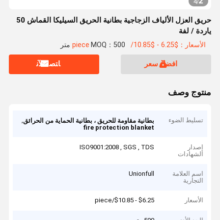
2
4
/
حريق العزل الألياف الزجاجية بطانية الحريق السيليكا القماش 50
ياردة / لفة
الأسعار：$6.25 - $10.85/piece
MOQ：500 متر
افضل سعر
ﺎﺘﺼﻟ ﺍﻶﻧ
منتوج وصف
تسليط الضوء
,
بطانية مقاومة للحريق ، بطانية الحماية من الحرائق
fire protection blanket
إصدار
ISO9001:2008 , SGS , TDS
الشهادات
اسم العلامة
Unionfull
التجارية
الأسعار
$6.25 - $10.85/piece