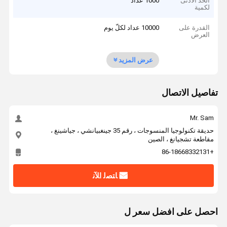
الحد الأدنى
1000 عداد
لكمية
القدرة على
10000 عداد لكلّ يوم
العرض
عرض المزيد
تفاصيل الاتصال
Mr. Sam
حديقة تكنولوجيا المنسوجات ، رقم 35 جينغبيانشي ، جياشينغ ،
مقاطعة تشجيانغ ، الصين
+86-18668332131
ﺎﺘﺼﻟ ﺍﻶﻧ
احصل على افضل سعر ل