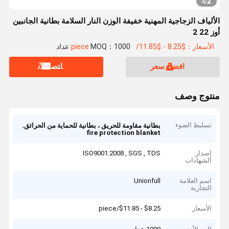
2
4
/
الألياف الزجاجية المهنية خفيفة الوزن النار السلامة بطانية الجانبين
أوز 22 2
الأسعار：$8.25 - $11.85/piece
MOQ：1000 عداد
افضل سعر
ﺎﺘﺼﻟ ﺍﻶﻧ
منتوج وصف
تسليط الضوء
,
بطانية مقاومة للحريق ، بطانية للحماية من الحرائق
fire protection blanket
إصدار
ISO9001:2008 , SGS , TDS
الشهادات
اسم العلامة
Unionfull
التجارية
الأسعار
$8.25 - $11.85/piece