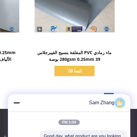
اظهر التفاصيل
ماء رمادي PVC المغلفة بنسيج الفيبرجلاس
280gsm 0.25mm 39 بوصة
الألياف
ﺎﺘﺼﻟ ﺍﻶﻧ
Sam Zhang
3:09 PM
Good day, what product are you looking 