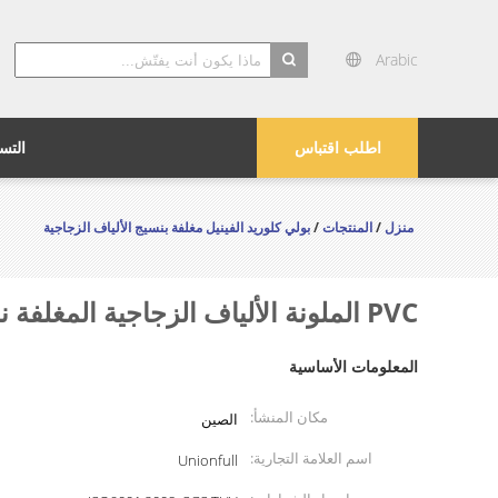
Arabic
search
اطلب اقتباس
التس
منزل
/
المنتجات
/
بولي كلوريد الفينيل مغلفة بنسيج الألياف الزجاجية
PVC الملونة الألياف الزجاجية المغلفة نسيج لقناة فليكس ، قناة الهواء
المعلومات الأساسية
مكان المنشأ:
الصين
اسم العلامة التجارية:
Unionfull