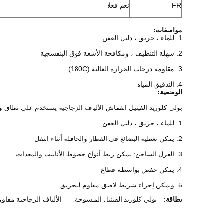
FR
نعم فعلا
مواصفات:
1. للماء ، حريق ، دليل العفن
2. سهلة التنظيف ، ومكافحة الأشعة فوق البنفسجية
3. مقاومة درجات الحرارة العالية (180C)
4. التدقيق المياه
الوضعية:
بولي كلوريد الفينيل القماش الألياف الزجاجية يستخدم على نطاق و
1. للماء ، حريق ، دليل العفن
2. يمكن تغطية البضائع في القطار والحافلة أثناء النقل
3. العزل الساخن: يمكن ربط أنواع خطوط الأنابيب والمعدات
4. يمكن خفض بواسطة قطاع
5. ويمكن إجراء شريط لاصق مقاوم للحريق
بطاقة:
بولي كلوريد الفينيل المنسوجة
,
الألياف الزجاجية مقاوم