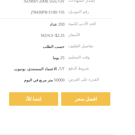
إصدار الشهادات:
ISO9001:2008, SGS;TUV
رقم الموديل:
JT8430PB-S100-155
الحد الأدنى لكمية:
200 عداد
الأسعار:
$2.25--4.3/M2
تفاصيل التغليف:
حسب الطلب
وقت التسليم:
25 يوما
شروط الدفع:
T/T، الاعتماد المستندي، يونيون،
القدرة على العرض:
50000 متر مربع في اليوم
افضل سعر
ﺎﺘﺼﻟ ﺍﻶﻧ