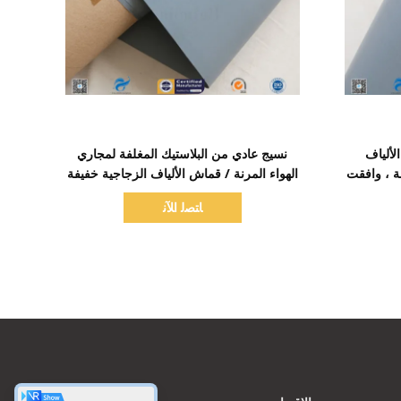
اظهر التفاصيل
مغلفة الألياف
نسيج عادي من البلاستيك المغلفة لمجاري
ة ، وافقت
الهواء المرنة / قماش الألياف الزجاجية خفيفة
الوزن
ﺎﺘﺼﻟ ﺍﻶﻧ