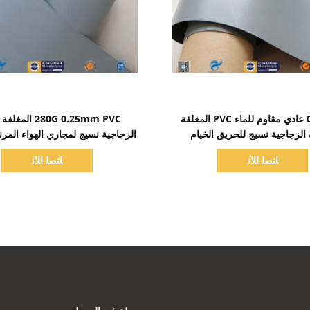
اظهر التفاصيل
اظهر التفاصيل
0.25mm عادي مقاوم للماء PVC المغلفة
280G 0.25mm PVC ال
 الزجاجية نسيج للحريق الخيام
الزجاجية نسيج لمجاري الهواء المرن
ادارة الاغذية والعقاقير
ﺎﺘﺼﻟ ﺍﻶﻧ
ﺎﺘﺼﻟ ﺍﻶﻧ