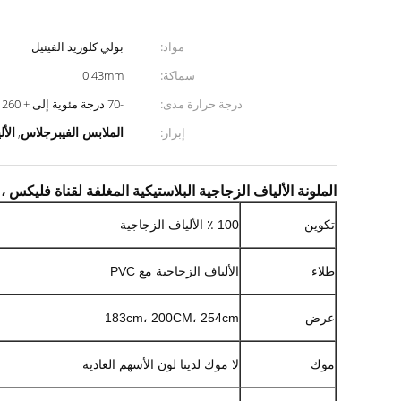
مواد:
بولي كلوريد الفينيل
سماكة:
0.43mm
درجة حرارة مدى:
-70 درجة مئوية إلى + 260 درجة مئوية تقريبا
الملابس الفيبرجلاس
الأ
إبراز:
,
الملونة الألياف الزجاجية البلاستيكية المغلفة لقناة فليكس ،
تكوين
100 ٪ الألياف الزجاجية
طلاء
الألياف الزجاجية مع PVC
عرض
183cm، 200CM، 254cm
موك
لا موك لدينا لون الأسهم العادية