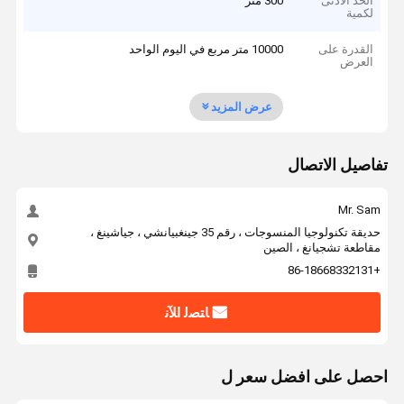
الحد الأدنى
300 متر
لكمية
القدرة على
10000 متر مربع في اليوم الواحد
العرض
عرض المزيد
تفاصيل الاتصال
Mr. Sam
حديقة تكنولوجيا المنسوجات ، رقم 35 جينغبيانشي ، جياشينغ ،
مقاطعة تشجيانغ ، الصين
+86-18668332131
ﺎﺘﺼﻟ ﺍﻶﻧ
احصل على افضل سعر ل