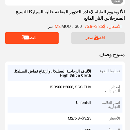
2
4
/
الألومنيوم القابلة لإعادة التدوير المغلفة عالية السيليكا النسيج
الفيبرجلاس النار المانع
الأسعار：$3.25--5.8/M2
MOQ：300 متر
افضل سعر
ﺎﺘﺼﻟ ﺍﻶﻧ
منتوج وصف
تسليط الضوء
,
الألياف الزجاجية السيليكا ، وارتفاع قماش السيليكا
High Silica Cloth
إصدار
ISO9001:2008, SGS;TUV
الشهادات
اسم العلامة
Unionfull
التجارية
الأسعار
$3.25--5.8/M2