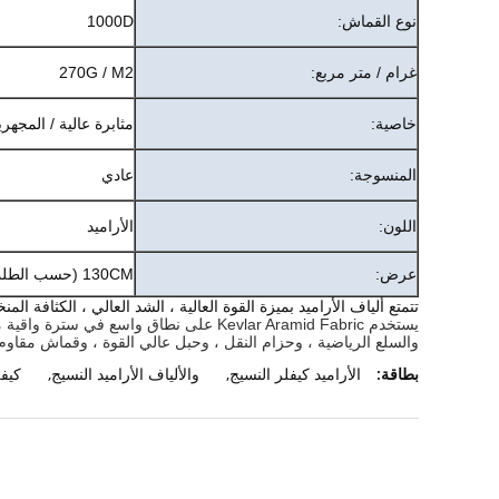
نوع القماش:
1000D
غرام / متر مربع:
270G / M2
خاصية:
مثابرة عالية / المجهري
المنسوجة:
عادي
اللون:
الأراميد
عرض:
130CM (حسب الطلب)
تتمتع ألياف الأراميد بميزة القوة العالية ، الشد العالي ، الكثافة
يستخدم Kevlar Aramid Fabric على نطاق وا
والسلع الرياضية ، وحزام النقل ، وحبل عالي القوة ، وقماش مقاوم ل
بطاقة:
الأراميد كيفلر النسيج
,
والألياف الأراميد النسيج
,
كيفل