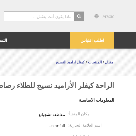
Arabic
search
اطلب اقتباس
التس
منزل
/
المنتجات
/
كيفلر اراميد النسيج
الراحة كيفلر الأراميد نسيج للطلاء رصاصة إثبات خيمة m
المعلومات الأساسية
مكان المنشأ:
مقاطعة تشجيانغ
اسم العلامة التجارية:
Unionfull