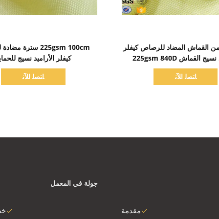
اظهر التفاصيل
اظهر التفاصيل
من القماش المضاد للرصاص كيفلر
225gsm 100cm سترة م
يج القماش 225gsm 840D
كيفلر الأراميد نسيج للحماي
ﺎﺘﺼﻟ ﺍﻶﻧ
ﺎﺘﺼﻟ ﺍﻶﻧ
جولة في المعمل
مقدمة
خط