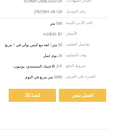
إصدار الشهادات:
ISO9001:2008,SGS;FDA
رقم الموديل:
JT8270KY-28-120
الحد الأدنى لكمية:
500 متر
الأسعار:
$7--$20/m2
تفاصيل التغليف:
50 متر / لفة مع كيس بولي في 1 مربع
وقت التسليم:
26 يوم عمل
شروط الدفع:
T/T، الاعتماد المستندي، يونيون،
القدرة على العرض:
5000 متر مربع في اليوم
افضل سعر
ﺎﺘﺼﻟ ﺍﻶﻧ