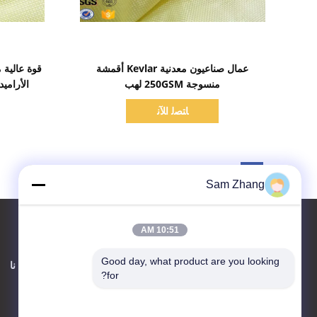
اظهر التفاصيل
عمال صناعيون معدنية Kevlar أقمشة
قوة عالية 
منسوجة 250GSM لهب
الأراميد نس
ﺎﺘﺼﻟ ﺍﻶﻧ
Sam Zhang
10:51 AM
Good day, what product are you looking 
اتصل بنا
حول نا
for?
Unionfull (Insulation) Group
Ltd.