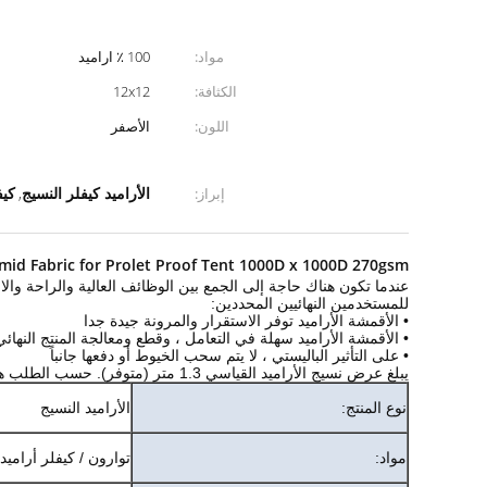
مواد:
100 ٪ اراميد
الكثافة:
12x12
اللون:
الأصفر
الأراميد كيفلر النسيج
كيف
إبراز:
,
mid Fabric for Prolet Proof Tent 1000D x 1000D 270gsm
للمستخدمين النهائيين المحددين:
• الأقمشة الأراميد توفر الاستقرار والمرونة جيدة جدا
• الأقمشة الأراميد سهلة في التعامل ، وقطع ومعالجة المنتج النهائي
• على التأثير الباليستي ، لا يتم سحب الخيوط أو دفعها جانباً
يبلغ عرض نسيج الأراميد القياسي 1.3 متر (متوفر).
حسب الطلب هو
نوع المنتج:
الأراميد النسيج
مواد:
توارون / كيفلر أراميد