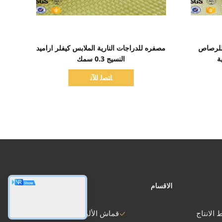
اظهر التفاصيل
ضادة للرصاص
مصفره للدراجات النارية الملابس كيفلر اراميد
ة
النسيج 0.3 سمك
ﺎﺘﺼﻟ ﺍﻶﻧ
الاقسام
 الانتاج
قماش الألياف الزجاجية