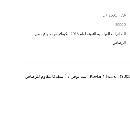
-70 ~ C + 260C
1000D
الصادرات القياسية التعبئة لعام 2016 الكيفلار خيمة واقية من
الرصاص
عندما تكون هناك حاجة إلى الجمع بين الوظائف العالية والراحة والاقتصاد ، فإن أقمشة الأراميد الخاصة بنا مصنوعة من خيوط Kevlar / Twaron (930D / 1680D / 3360D) ، مما يوفر أداءً متقدمًا مقاوم للرصاص