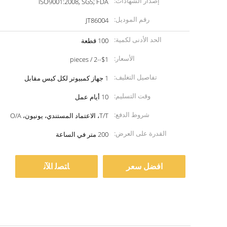
إصدار الشهادات:
ISO9001:2008, SGS; FDA
رقم الموديل:
JT86004
الحد الأدنى لكمية:
100 قطعة
الأسعار:
$1--2 / pieces
تفاصيل التغليف:
1 جهاز كمبيوتر لكل كيس مقابل
وقت التسليم:
10 أيام عمل
شروط الدفع:
T/T، الاعتماد المستندي، يونيون، O/A
القدرة على العرض:
200 متر في الساعة
افضل سعر
ﺎﺘﺼﻟ ﺍﻶﻧ