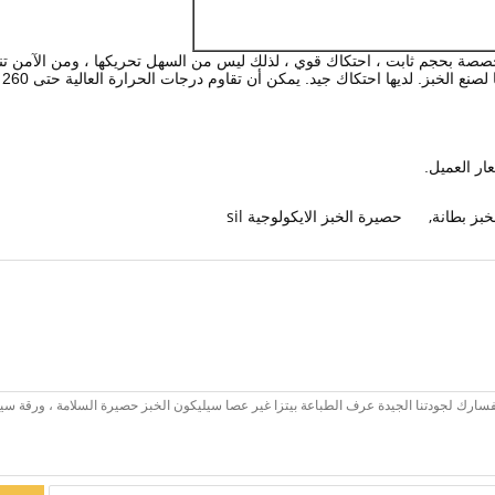
صة بحجم ثابت ، احتكاك قوي ، لذلك ليس من السهل تحريكها ، ومن الآمن تنظيف
لصنع الخبز.
لديها احتكاك جيد.
ي
ر العميل.
خبز بطانة
,
حصيرة الخبز الايكولوجية sil