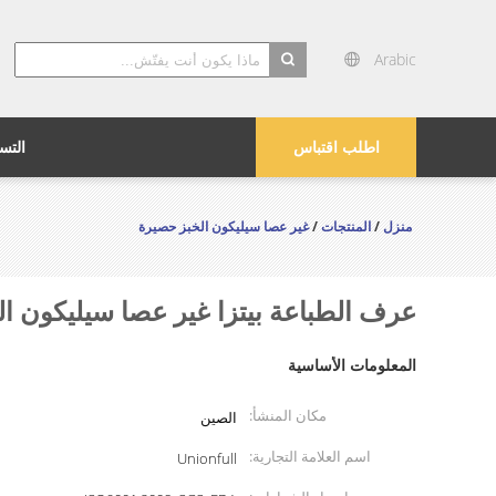
Arabic
search
اطلب اقتباس
التس
منزل
/
المنتجات
/
غير عصا سيليكون الخبز حصيرة
عرف الطباعة بيتزا غير عصا سيليكون ال
المعلومات الأساسية
مكان المنشأ:
الصين
اسم العلامة التجارية:
Unionfull