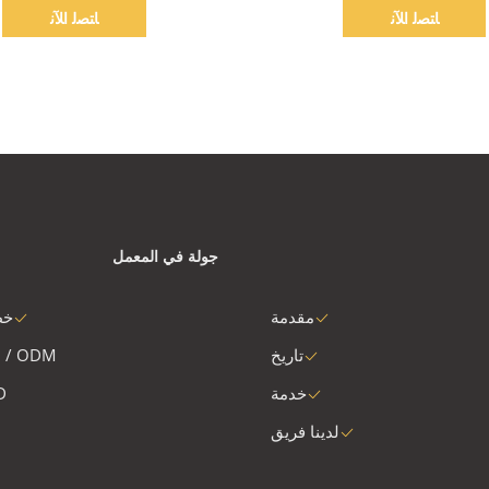
الغذاء الصف
ﺎﺘﺼﻟ ﺍﻶﻧ
ﺎﺘﺼﻟ ﺍﻶﻧ
جولة في المعمل
مقدمة
خط
تاريخ
 / ODM
خدمة
D
لدينا فريق