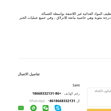
 المواد الغذائية غير اللاصقة بواسطة الغسالة.
مكن أن تقاوم درجات الحرارة العالية حتى 260 درجة مئوية وهي خاصية مانعة للانزلاق ، وفي جميع عمليات الخبز
تفاصيل الاتصال
Sam
رقم الهاتف :
+86-18668332131
ال WhatsApp :
8618668332131
+