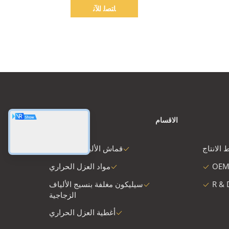
ﺎﺘﺼﻟ ﺍﻶﻧ
الاقسام
 الانتاج
قماش الألياف الزجاجية
OEM
مواد العزل الحراري
R & 
سيليكون مغلفة بنسيج الألياف
الزجاجية
أغطية العزل الحراري