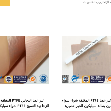
اظهر التفاصيل
اظهر التفاصيل
0.12mm غير عصا PTFE المغلفة شواء شواء
غير عصا النحاس PTFE
ن بطانة سيليكون الخبز حصيرة
الزجاجية النسيج PTFE 