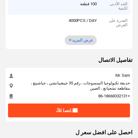
الحد الأدنى
100 قطعة
لكمية
القدرة على
4000PCS / DAY
العرض
عرض المزيد
تفاصيل الاتصال
Mr. Sam
حديقة تكنولوجيا المنسوجات ، رقم 35 جينغبيانشي ، جياشينغ ،
مقاطعة تشجيانغ ، الصين
+86-18668332131
ﺎﺘﺼﻟ ﺍﻶﻧ
احصل على افضل سعر ل