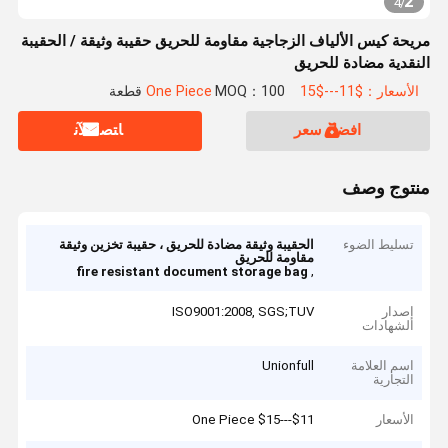
2
4
/
مريحة كيس الألياف الزجاجية مقاومة للحريق حقيبة وثيقة / الحقيبة
النقدية مضادة للحريق
الأسعار：$11---$15 One Piece
MOQ：100 قطعة
افضل سعر
ﺎﺘﺼﻟ ﺍﻶﻧ
منتوج وصف
تسليط الضوء
الحقيبة وثيقة مضادة للحريق ، حقيبة تخزين وثيقة
مقاومة للحريق
,
fire resistant document storage bag
إصدار
ISO9001:2008, SGS;TUV
الشهادات
اسم العلامة
Unionfull
التجارية
الأسعار
$11---$15 One Piece