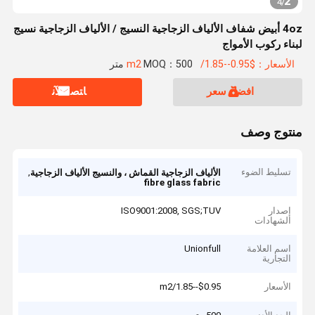
2
4
/
4oz أبيض شفاف الألياف الزجاجية النسيج / الألياف الزجاجية نسيج
لبناء ركوب الأمواج
الأسعار：$0.95--1.85/m2
MOQ：500 متر
افضل سعر
ﺎﺘﺼﻟ ﺍﻶﻧ
منتوج وصف
تسليط الضوء
,
الألياف الزجاجية القماش ، والنسيج الألياف الزجاجية
fibre glass fabric
إصدار
ISO9001:2008, SGS;TUV
الشهادات
اسم العلامة
Unionfull
التجارية
الأسعار
$0.95--1.85/m2