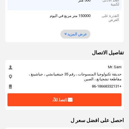
الحد الأدنى
500 متر
لكمية
القدرة على
150000 متر مربع في اليوم
العرض
عرض المزيد
تفاصيل الاتصال
Mr. Sam
حديقة تكنولوجيا المنسوجات ، رقم 35 جينغبيانشي ، جياشينغ ،
مقاطعة تشجيانغ ، الصين
+86-18668332131
ﺎﺘﺼﻟ ﺍﻶﻧ
احصل على افضل سعر ل