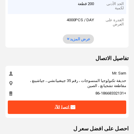
الحد الأدنى
200 قطعة
لكمية
القدرة على
4000PCS / DAY
العرض
عرض المزيد
تفاصيل الاتصال
Mr. Sam
حديقة تكنولوجيا المنسوجات ، رقم 35 جينغبيانشي ، جياشينغ ،
مقاطعة تشجيانغ ، الصين
+86-18668332131
ﺎﺘﺼﻟ ﺍﻶﻧ
احصل على افضل سعر ل