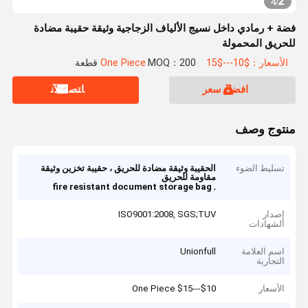
2
4
/
فضة + رمادي داخل نسيج الألياف الزجاجية وثيقة حقيبة مضادة
للحريق المحمولة
الأسعار：$10---$15 One Piece
MOQ：200 قطعة
افضل سعر
ﺎﺘﺼﻟ ﺍﻶﻧ
منتوج وصف
تسليط الضوء
الحقيبة وثيقة مضادة للحريق ، حقيبة تخزين وثيقة
مقاومة للحريق
,
fire resistant document storage bag
إصدار
ISO9001:2008, SGS;TUV
الشهادات
اسم العلامة
Unionfull
التجارية
الأسعار
$10---$15 One Piece