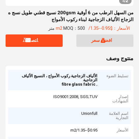
2
4
/
من السهل الرطب من 6 أوقية 200gsm نسيج قطني طويل نسج ه
الزجاج الألياف الزجاجية لبناء ركوب الأمواج
الأسعار：$0.95--1.35/m2
MOQ：500 متر
افضل سعر
ﺎﺘﺼﻟ ﺍﻶﻧ
منتوج وصف
تسليط الضوء
الألياف الزجاجية ركوب الأمواج ، النسيج الألياف
الزجاجية
,
fibre glass fabric
إصدار
ISO9001:2008, SGS;TUV
الشهادات
اسم العلامة
Unionfull
التجارية
الأسعار
$0.95--1.35/m2