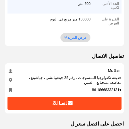
الحد الأدنى
500 متر
لكمية
القدرة على
150000 متر مربع في اليوم
العرض
عرض المزيد
تفاصيل الاتصال
Mr. Sam
حديقة تكنولوجيا المنسوجات ، رقم 35 جينغبيانشي ، جياشينغ ،
مقاطعة تشجيانغ ، الصين
+86-18668332131
ﺎﺘﺼﻟ ﺍﻶﻧ
احصل على افضل سعر ل