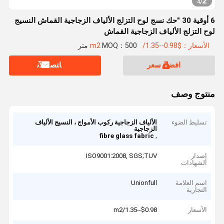
2
4
/
6 أوقية 30 "حك نسج لوح التزلج الألياف الزجاجية القماش النسيج
لوح التزلج الألياف الزجاجية القماش
الأسعار：$0.98--1.35/m2
MOQ：500 متر
افضل سعر
ﺎﺘﺼﻟ ﺍﻶﻧ
منتوج وصف
تسليط الضوء
الألياف الزجاجية ركوب الأمواج ، النسيج الألياف
الزجاجية
,
fibre glass fabric
إصدار
ISO9001:2008, SGS;TUV
الشهادات
اسم العلامة
Unionfull
التجارية
الأسعار
$0.98--1.35/m2