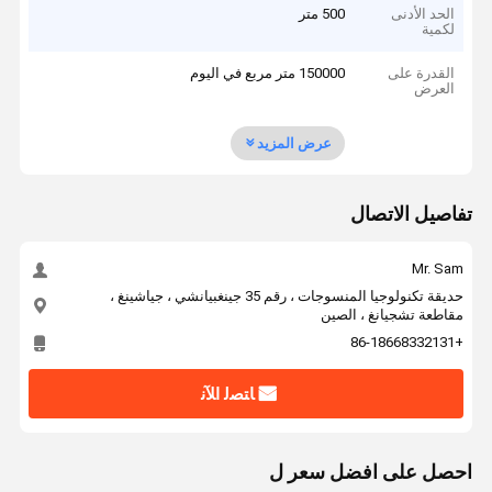
الحد الأدنى
500 متر
لكمية
القدرة على
150000 متر مربع في اليوم
العرض
عرض المزيد
تفاصيل الاتصال
Mr. Sam
حديقة تكنولوجيا المنسوجات ، رقم 35 جينغبيانشي ، جياشينغ ،
مقاطعة تشجيانغ ، الصين
+86-18668332131
ﺎﺘﺼﻟ ﺍﻶﻧ
احصل على افضل سعر ل