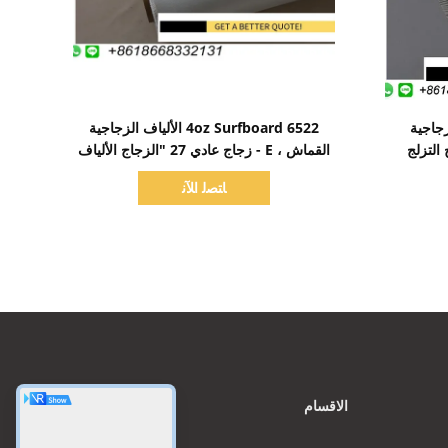
اظهر التفاصيل
ياف الزجاجية
6522 4oz Surfboard الألياف الزجاجية
التزلج
القماش ، E - زجاج عادي 27 "الزجاج الألياف
القماش
ﺎﺘﺼﻟ ﺍﻶﻧ
الاقسام