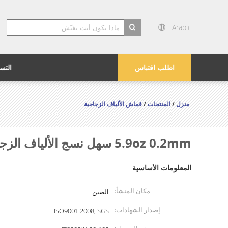
Arabic
search
اطلب اقتباس
التس
منزل
/
المنتجات
/
قماش الألياف الزجاجية
5.9oz 0.2mm سهل نسج الألياف الزجاجية النسيج ، الألياف الزجاجية الإلكترونية القماش
المعلومات الأساسية
مكان المنشأ:
الصين
إصدار الشهادات:
ISO9001:2008, SGS