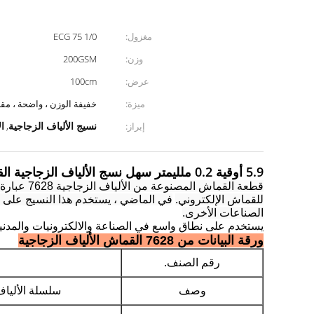
مغزول:
ECG 75 1/0
وزن:
200GSM
عرض:
100cm
ميزة:
خفيفة الوزن ، واضحة ، مق
نسيج الألياف الزجاجية
ا
إبراز:
,
5.9 أوقية 0.2 ملليمتر سهل نسج الألياف الزجاجية القماش الألياف الزجاجية النسيج الإلكترونية
قطعة القماش المصنوعة من الألياف الزجاجية 7628 عبارة عن قماش خفيف ورقيق وهو في نسج عادي.
للقماش الإلكتروني.
في الماضي ، يستخدم هذا النسيج على
الصناعات الأخرى.
يستخدم على نطاق واسع
في الصناعة والالكترونيات والمدنية
ورقة البيانات من 7628 القماش الألياف الزجاجية
رقم الصنف.
وصف
سلسلة الألياف 