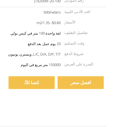
رقم الموديل:
JT8200W-20-100
الحد الأدنى لكمية:
500meters
الأسعار:
$0.80--1.35/m2
تفاصيل التغليف:
لفة واحدة 100 متر في كيس بولي
وقت التسليم:
20 يوم عمل بعد الدفع
شروط الدفع:
L/C, D/A, D/P, T/T, ويسترن يونيون
القدرة على العرض:
150000 متر مربع في اليوم
افضل سعر
ﺎﺘﺼﻟ ﺍﻶﻧ