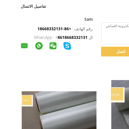
تفاصيل الاتصال
Sam
رقم الهاتف :
+86-18668332131
ال WhatsApp :
8618668332131
+
اتصل