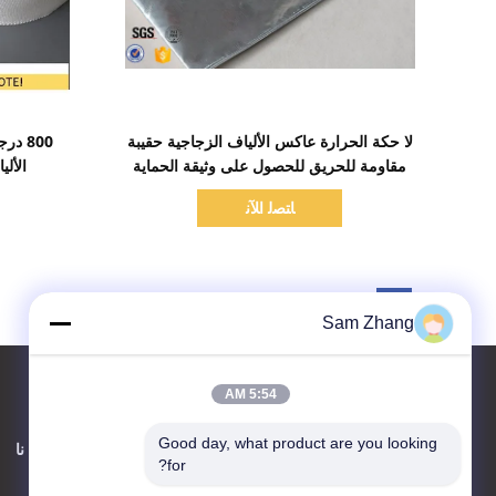
اظهر التفاصيل
لا حكة الحرارة عاكس الألياف الزجاجية حقيبة
800 د
مقاومة للحريق للحصول على وثيقة الحماية
الأل
النقدية
ﺎﺘﺼﻟ ﺍﻶﻧ
Sam Zhang
5:54 AM
Good day, what product are you looking 
اتصل بنا
حول نا
for?