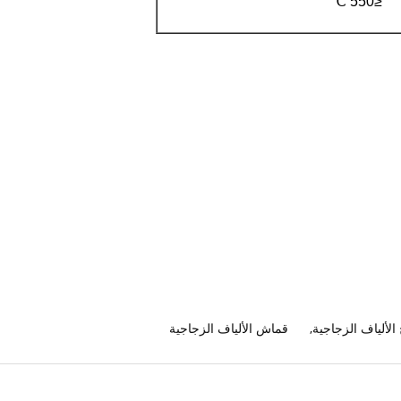
≤550 ℃
الألياف الزجاجية
,
قماش الألياف الزجاجية