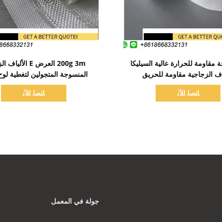
اظهر التفاصيل
اظهر التفاصيل
رجة مقاومة للحرارة عالية السيليكا
200g 3m العرض E الأل
ياف الزجاجية مقاومة للحريق
المنسوجة المتجولين لتغطية لوح 
ﺎﺘﺼﻟ ﺍﻶﻧ
ﺎﺘﺼﻟ ﺍﻶﻧ
جولة في المعمل