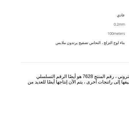
عادي
0.2mm
100meters
بناء لوح التزلج ، النحاس تصفيح يرتدون ملابس
إنه نوع من القماش الإلكتروني ، رقم المنتج 7628 هو أيضًا الرقم التسلسلي
فها إلى راتنجات أخرى ، يتم الآن إنتاجها أيضًا للعديد من