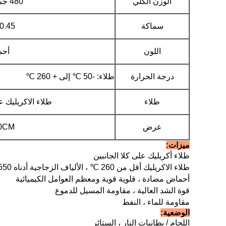
الوزن الكلي
480 جم / م 2
سماكة
0.45 مم
اللون
أحم
درجة الحرارة
طلاء: -50 ℃ إلى + 260 ℃
طلاء
طلاء الاكريليك ع
عرض
0CM
ميزات:
طلاء أكريليك على كلا الجانبين
طلاء الاكريليك أقل من 260 ℃ ،
الألياف الزجاجية أدناه 550 550
أحماض مضادة ، قلوية قوية ومعظم العوامل الكيميائية
قوة الشد العالية ، مقاومة المسيل للدموع
مقاومة للماء ، النفط
الوضعية:
اللحام / بطانيات النار ، الستائر