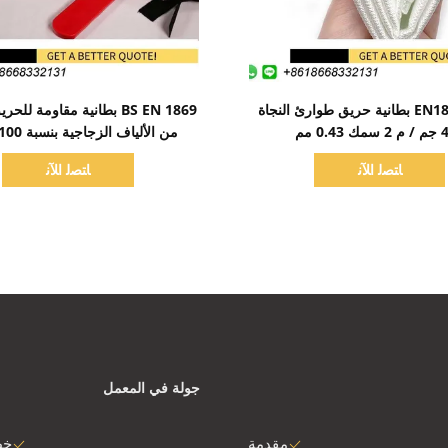
اظهر التفاصيل
اظهر التفاصيل
EN1869 550C بطانية حريق طوارئ النجاة
BS EN 1869 بطانية مقاومة ل
0.43 مم
حراري لمحطة الوقود
ﺎﺘﺼﻟ ﺍﻶﻧ
ﺎﺘﺼﻟ ﺍﻶﻧ
جولة في المعمل
مقدمة
خط