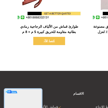
اظهر التفاصيل
لحريق مصنوعة
طوارئ قماش من الألياف الزجاجية رمادي
من الألياف الزجاجية بنسبة 100٪ لعزل
بطانية مقاومة للحريق كبيرة 5 م × 8 م
للسيارة
ﺎﺘﺼﻟ ﺍﻶﻧ
الاقسام
 الانتاج
قماش الألياف الزجاجية