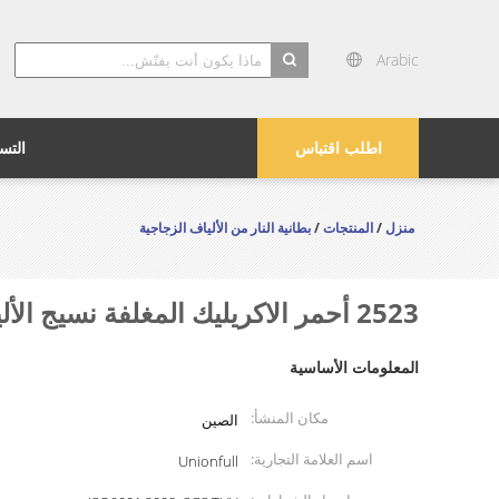
Arabic
search
اطلب اقتباس
التس
منزل
/
المنتجات
/
بطانية النار من الألياف الزجاجية
2523 أحمر الاكريليك المغلفة نسيج الألياف الزجاجية الصناعية بطانية الحريق / الستار
المعلومات الأساسية
مكان المنشأ:
الصين
اسم العلامة التجارية:
Unionfull