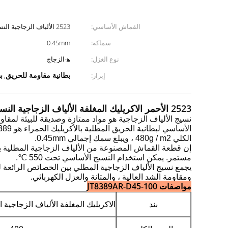
القماش الأساسي:
2523 الألياف الزجاجية النسيج
سماكة:
0.45mm
نوع الغزل:
ﻫ-الزجاج
بطانية مقاومة للحريق
ب
إبراز:
,
2523 الأحمر الاكريليك المغلفة الألياف الزجاجية النسيج الصناعي النار بطانية / الستار
نسيج الألياف الزجاجية هو مواد ممتازة وصديقة للبيئة لمقاو
الأساسي لبطانية الحريق المطلية بالأكريليك الحمراء هو 389 جم / م 2
الكلي 480g / m2 ، ويبلغ سمك إجمالي 0.45mm.
إن
قطعة القماش المصنوعة من الألياف الزجاجية المطلية بأل
مستمر.
يمكن استخدام النسيج الأساسي تحت 550 ℃.
يجمع نسيج الألياف الزجاجية المطلي بين الخصائص الرائعة للط
ومقاومة الشد العالية ، والمتانة والعزل الكهربائي.
مواصفات JT8389AR-D45-100
بند
الاكريليك المغلفة الألياف الزجاجية 