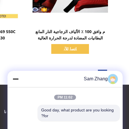
اظهر التفاصيل
م وافق 100 ٪ الألياف الزجاجية النار المانع
البطانيات المضادة لدرجة الحرارة العالية
430 جم / م 2 سمك 
ﺎﺘﺼﻟ ﺍﻶﻧ
Sam Zhang
11:02 PM
Good day, what product are you looking 
اتصل بنا
حول نا
for?
Unionfull (Insulation) Group