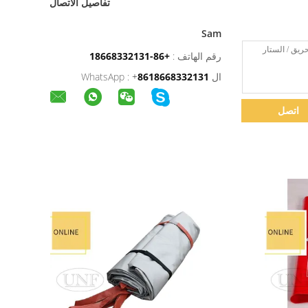
تفاصيل الاتصال
Sam
رقم الهاتف :
+86-18668332131
ال WhatsApp :
8618668332131
+
اتصل