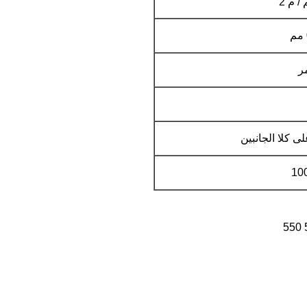
ر
لى كلا الجانبين
10