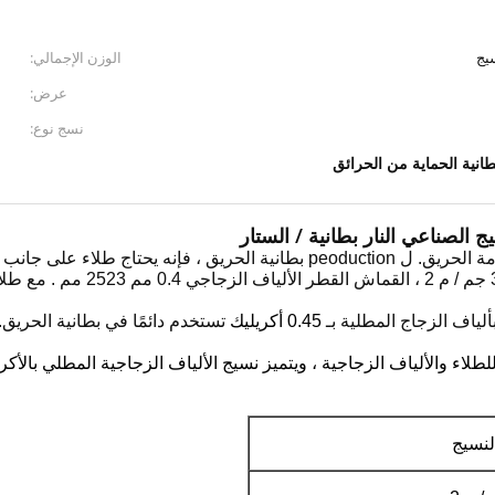
الوزن الإجمالي:
عرض:
نسج نوع:
طانية الحماية من الحرائق
مة الحريق.
ل peoduction بطانية الحريق ، فإنه يحتاج طلاء على جانب واحد أو كلا الجانبين لتلبية متطلبات مختلفة.
،
القماش القطر الألياف الزجاجي 0.4
مم
2523
مم
.
مع
طلا
ياف الزجاج المطلية بـ
0.45 أكريليك
تستخدم دائمًا في بطانية الحريق.
لاء والألياف الزجاجية ، ويتميز نسيج الألياف الزجاجية المطلي بالأكري
النسيج