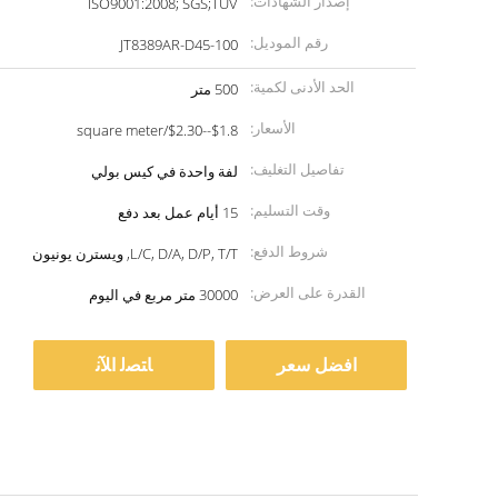
إصدار الشهادات:
ISO9001:2008; SGS;TUV
رقم الموديل:
JT8389AR-D45-100
الحد الأدنى لكمية:
500 متر
الأسعار:
$1.8--$2.30/square meter
تفاصيل التغليف:
لفة واحدة في كيس بولي
وقت التسليم:
15 أيام عمل بعد دفع
شروط الدفع:
L/C, D/A, D/P, T/T, ويسترن يونيون
القدرة على العرض:
30000 متر مربع في اليوم
افضل سعر
ﺎﺘﺼﻟ ﺍﻶﻧ