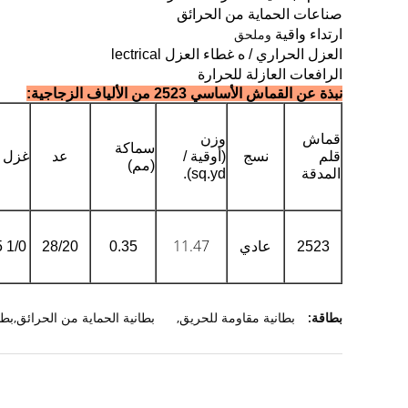
صناعات الحماية من الحرائق
وملحق
ارتداء واقية
العزل الحراري / ه
غطاء العزل lectrical
الرافعات العازلة للحرارة
نبذة عن القماش الأساسي 2523 من الألياف الزجاجية:
قماش
وزن
سماكة
قلم
نسج
(أوقية /
عد
غزل ا
(مم)
المدقة
sq.yd).
11.47
2523
عادي
0.35
28/20
 1/0
بطاقة:
بطانية مقاومة للحريق
,
بطانية الحماية من الحرائق,بط